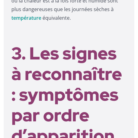
où la chaleur est à la fois forte et humide sont
plus dangereuses que les journées sèches à
température
équivalente.
3. Les signes
à reconnaître
: symptômes
par ordre
d’apparition