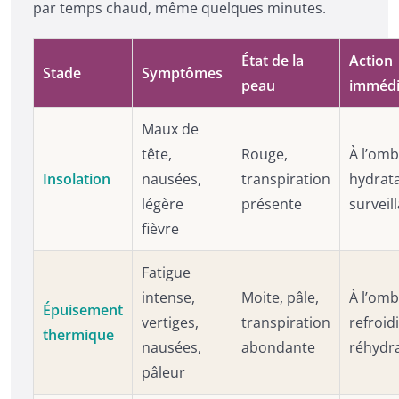
par temps chaud, même quelques minutes.
État de la
Action
Stade
Symptômes
peau
immédi
Maux de
tête,
Rouge,
À l’omb
Insolation
nausées,
transpiration
hydrata
légère
présente
surveil
fièvre
Fatigue
intense,
Moite, pâle,
À l’omb
Épuisement
vertiges,
transpiration
refroid
thermique
nausées,
abondante
réhydr
pâleur