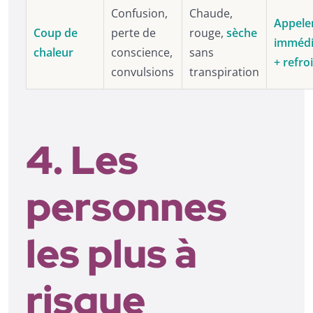
Confusion,
Chaude,
Appeler
Coup de
perte de
rouge,
sèche
immédi
chaleur
conscience,
sans
+ refroi
convulsions
transpiration
4. Les
personnes
les plus à
risque