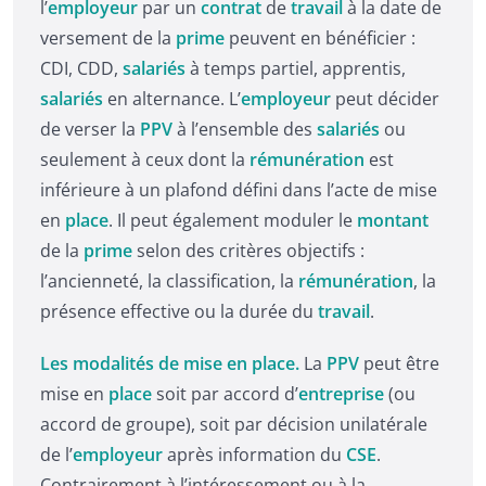
l’
employeur
par un
contrat
de
travail
à la date de
versement de la
prime
peuvent en bénéficier :
CDI, CDD,
salariés
à temps partiel, apprentis,
salariés
en alternance. L’
employeur
peut décider
de verser la
PPV
à l’ensemble des
salariés
ou
seulement à ceux dont la
rémunération
est
inférieure à un plafond défini dans l’acte de mise
en
place
. Il peut également moduler le
montant
de la
prime
selon des critères objectifs :
l’ancienneté, la classification, la
rémunération
, la
présence effective ou la durée du
travail
.
Les modalités de mise en place.
La
PPV
peut être
mise en
place
soit par accord d’
entreprise
(ou
accord de groupe), soit par décision unilatérale
de l’
employeur
après information du
CSE
.
Contrairement à l’intéressement ou à la