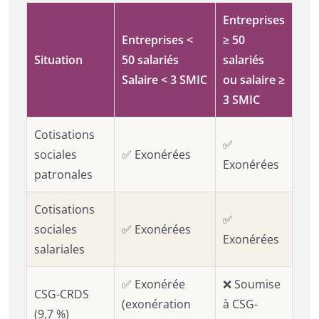
Entreprises
Entreprises <
≥ 50
Situation
50 salariés
salariés
Salaire < 3 SMIC
ou salaire ≥
3 SMIC
Cotisations
✅
sociales
✅ Exonérées
Exonérées
patronales
Cotisations
✅
sociales
✅ Exonérées
Exonérées
salariales
✅ Exonérée
❌ Soumise
CSG-CRDS
(exonération
à CSG-
(9,7 %)