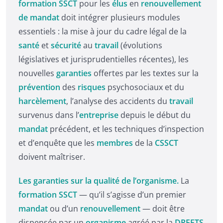
formation SSCT
pour les
élus
en
renouvellement
de mandat
doit intégrer plusieurs modules
essentiels : la mise à jour du cadre légal de la
santé
et
sécurité
au
travail
(évolutions
législatives et jurisprudentielles récentes), les
nouvelles
garanties
offertes par les textes sur la
prévention
des
risques
psychosociaux et du
harcèlement
, l’analyse des accidents du
travail
survenus dans l’
entreprise
depuis le début du
mandat
précédent, et les techniques d’inspection
et d’enquête que les
membres
de la
CSSCT
doivent maîtriser.
Les garanties sur la qualité de l’organisme.
La
formation SSCT
— qu’il s’agisse d’un premier
mandat
ou d’un
renouvellement
— doit être
dispensée par un
organisme
agréé par la
DREETS