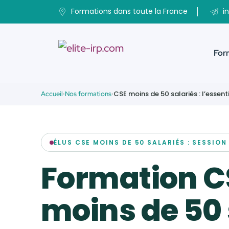
Formations dans toute la France
in
For
CSE moins de 50 salariés : l’essen
Accueil
Nos formations
Santé, Sécurité & Conditions
Services CSE
Santé, éducation & social
de travail
Industrie, ingénierie &
Mandat, fonctionnement &
environnement
ÉLUS CSE MOINS DE 50 SALARIÉS : SESSIO
animation du CSE
Tertiaire & commerce
Formation C
Attributions économiques,
financières & sociales
moins de 50 
Droit du travail, RH &
négociation