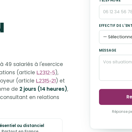
TÉLÉPHONE
u
EFFECTIF DE L'EN
MESSAGE
à 49 salariés à l'exercice
tions (article
),
L2312-5
oyeur (article
) et
L2315-21
ramme de
2 jours (14 heures)
,
consultant en relations
Re
Réponse pe
ésentiel ou distanciel
Partout en France