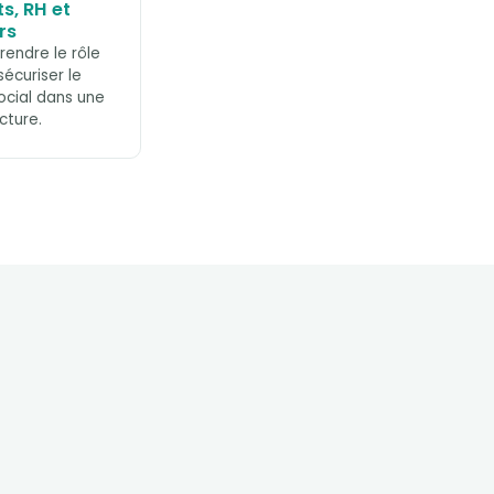
s, RH et
rs
endre le rôle
sécuriser le
ocial dans une
cture.