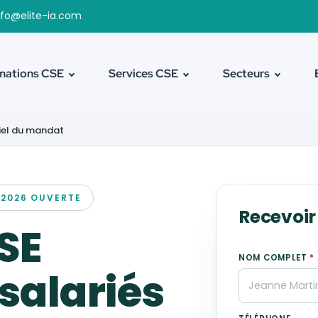
fo@elite-ia.com
mations CSE
Services CSE
Secteurs
tiel du mandat
N 2026 OUVERTE
Recevoir
SE
NOM COMPLET
*
salariés