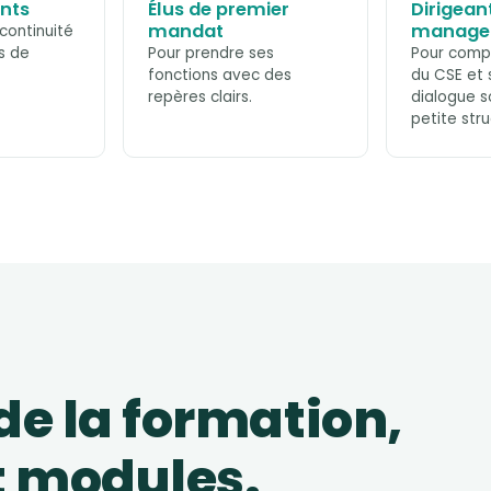
ants
Élus de premier
Dirigeant
mandat
manage
 continuité
s de
Pour prendre ses
Pour compr
fonctions avec des
du CSE et 
repères clairs.
dialogue s
petite stru
e la formation,
t modules.