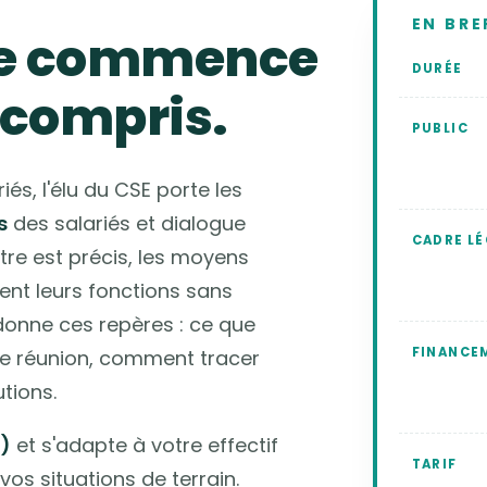
EN BRE
le commence
DURÉE
compris.
PUBLIC
és, l'élu du CSE porte les
s
des salariés et dialogue
CADRE LÉ
re est précis, les moyens
ent leurs fonctions sans
donne ces repères : ce que
FINANCE
e réunion, comment tracer
tions.
s)
et s'adapte à votre effectif
TARIF
 vos situations de terrain.