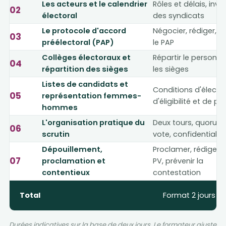
Les acteurs et le calendrier
Rôles et délais, invi
02
électoral
des syndicats
Le protocole d'accord
Négocier, rédiger, va
03
préélectoral (PAP)
le PAP
Collèges électoraux et
Répartir le personne
04
répartition des sièges
les sièges
Listes de candidats et
Conditions d'élector
05
représentation femmes-
d'éligibilité et de pa
hommes
L'organisation pratique du
Deux tours, quorum,
06
scrutin
vote, confidentialité
Dépouillement,
Proclamer, rédiger l
07
proclamation et
PV, prévenir la
contentieux
contestation
Total
Format 2 jours
Durées indicatives sur la base de deux jours. Le formateur ajuste