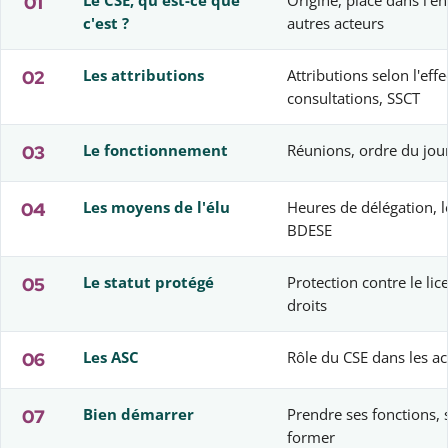
01
Le CSE, qu'est-ce que
Origine, place dans l'en
c'est ?
autres acteurs
02
Les attributions
Attributions selon l'effe
consultations, SSCT
03
Le fonctionnement
Réunions, ordre du jour
04
Les moyens de l'élu
Heures de délégation, lo
BDESE
05
Le statut protégé
Protection contre le li
droits
06
Les ASC
Rôle du CSE dans les act
07
Bien démarrer
Prendre ses fonctions, 
former