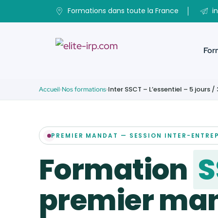
Formations dans toute la France
in
For
Inter SSCT – L’essentiel – 5 jours /
Accueil
Nos formations
Santé, Sécurité & Conditions
Services CSE
Santé, éducation & social
de travail
Industrie, ingénierie &
Mandat, fonctionnement &
environnement
PREMIER MANDAT — SESSION INTER-ENTREP
animation du CSE
Tertiaire & commerce
Formation
S
Attributions économiques,
financières & sociales
premier ma
Droit du travail, RH &
négociation