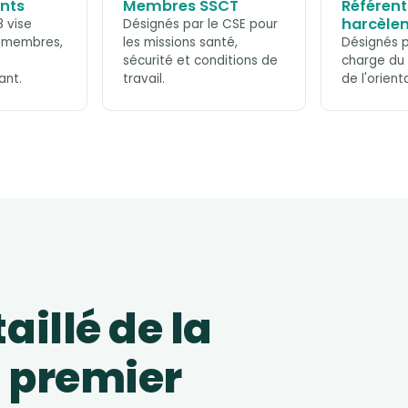
ants
Membres SSCT
Référent
harcèle
8 vise
Désignés par le CSE pour
s membres,
les missions santé,
Désignés p
sécurité et conditions de
charge du
ant.
travail.
de l'orient
illé de la
 premier