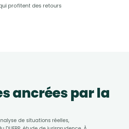
 qui profitent des retours
s ancrées par la
analyse de situations réelles,
du DUERP, étude de jurisprudence. À