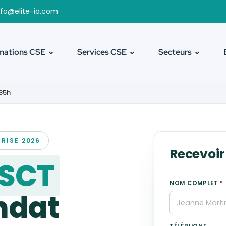
fo@elite-ia.com
mations CSE
Services CSE
Secteurs
 35h
RISE 2026
Recevoir
SCT
NOM COMPLET
*
ndat