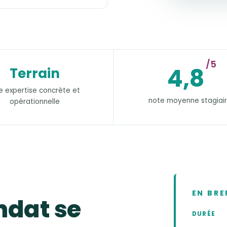
/5
4,8
Terrain
e expertise concrète et
note moyenne stagiai
opérationnelle
EN BRE
ndat se
DURÉE