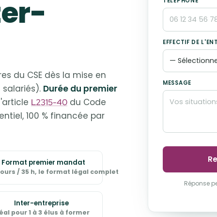
ter-
TÉLÉPHONE
EFFECTIF DE L'EN
res du CSE dès la mise en
MESSAGE
 salariés).
Durée du premier
'article
du Code
L2315-40
entiel, 100 % financée par
Re
Format premier mandat
jours / 35 h, le format légal complet
Réponse pe
Inter-entreprise
éal pour 1 à 3 élus à former