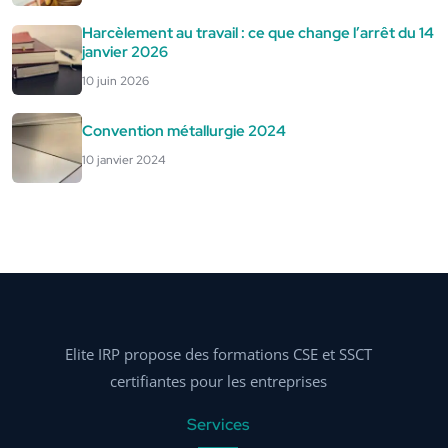
Harcèlement au travail : ce que change l’arrêt du 14
janvier 2026
10 juin 2026
Convention métallurgie 2024
10 janvier 2024
Elite IRP propose des formations CSE et SSCT
certifiantes pour les entreprises
Services