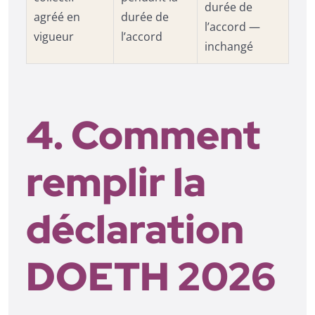
durée de
agréé en
durée de
l’accord —
vigueur
l’accord
inchangé
4. Comment
remplir la
déclaration
DOETH 2026