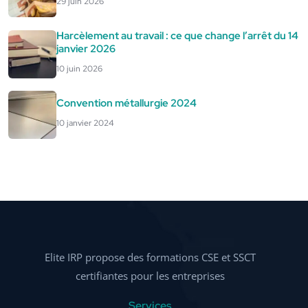
29 juin 2026
Harcèlement au travail : ce que change l’arrêt du 14
janvier 2026
10 juin 2026
Convention métallurgie 2024
10 janvier 2024
Elite IRP propose des formations CSE et SSCT
certifiantes pour les entreprises
Services