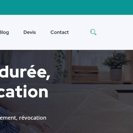
Blog
Devis
Contact
 durée,
cation
lement, révocation